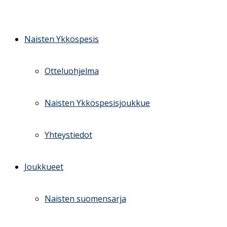
Skip
to
content
Naisten Ykköspesis
Otteluohjelma
Naisten Ykköspesisjoukkue
Yhteystiedot
Joukkueet
Naisten suomensarja