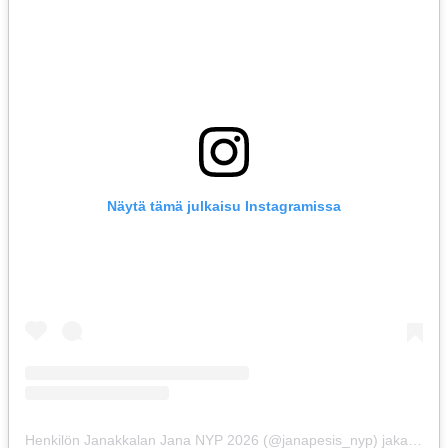
Näytä tämä julkaisu Instagramissa
Henkilön Janakkalan Jana NYP 2026 (@janapesis_nyp) jakama julkaisu