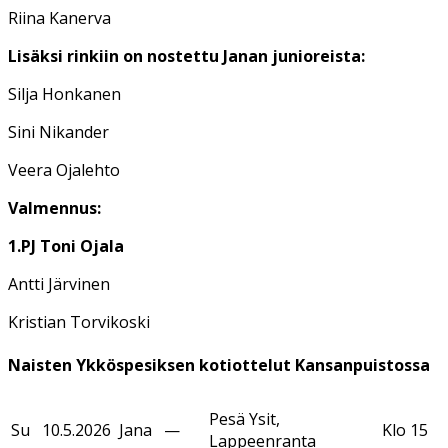
Riina Kanerva
Lisäksi rinkiin on nostettu Janan junioreista:
Silja Honkanen
Sini Nikander
Veera Ojalehto
Valmennus:
1.PJ Toni Ojala
Antti Järvinen
Kristian Torvikoski
Naisten Ykköspesiksen kotiottelut Kansanpuistossa
Pesä Ysit,
Su
10.5.2026
Jana
—
Klo 15
Lappeenranta