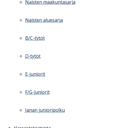
Naisten maakuntasarja
Naisten aluesarja
B/C-tytöt
D-tytöt
E-juniorit
F/G-juniorit
Janan junioripolku