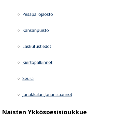
Pesäpallojaosto
Kansanpuisto
Laskutustiedot
Kiertopalkinnot
Seura
Janakkalan Janan säännöt
Naisten Ykköspesisjoukkue