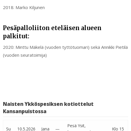
2018: Marko Kiljunen
Pesäpalloliiton eteläisen alueen
palkitut:
2020: Minttu Mäkelä (vuoden tyttötuomari) sekä Annikki Pietilä
(vuoden seuratoimija)
Naisten Ykköspesiksen kotiottelut
Kansanpuistossa
Pesä Ysit,
Su
10.5.2026
Jana
—
Klo 15