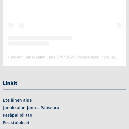
Henkilön Janakkalan Jana NYP 2026 (@janapesis_nyp) jakama julkaisu
Linkit
Eteläinen alue
Janakkalan Jana – Pääseura
Pesäpalloliitto
Pesistulokset