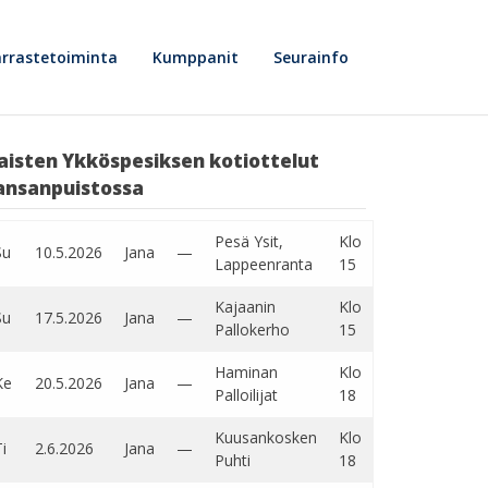
rrastetoiminta
Kumppanit
Seurainfo
aisten Ykköspesiksen kotiottelut
ansanpuistossa
Pesä Ysit,
Klo
Su
10.5.2026
Jana
—
Lappeenranta
15
Kajaanin
Klo
Su
17.5.2026
Jana
—
Pallokerho
15
Haminan
Klo
Ke
20.5.2026
Jana
—
Palloilijat
18
Kuusankosken
Klo
i
2.6.2026
Jana
—
Puhti
18