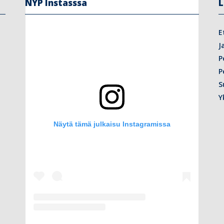
NYP Instasssa
L
E
J
P
P
S
Y
Näytä tämä julkaisu Instagramissa