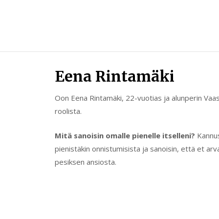
Skip
to
content
Eena Rintamäki
Oon Eena Rintamäki, 22-vuotias ja alunperin Vaasal
roolista.
Mitä sanoisin omalle pienelle itselleni?
Kannus
pienistäkin onnistumisista ja sanoisin, että et a
pesiksen ansiosta.