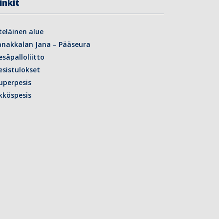
inkit
teläinen alue
anakkalan Jana – Pääseura
esäpalloliitto
esistulokset
uperpesis
kköspesis