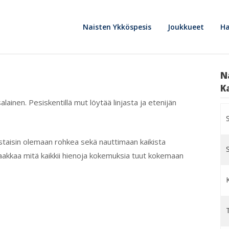
Naisten Ykköspesis
Joukkueet
Ha
N
K
ainen. Pesiskentillä mut löytää linjasta ja etenijän
taisin olemaan rohkea sekä nauttimaan kaikista
rvaakkaa mitä kaikkii hienoja kokemuksia tuut kokemaan
T