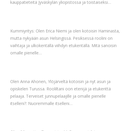
kauppatieteitä Jyväskylän yliopistossa ja toistaiseksi…
Kummiyritys: Olen Erica Niemi ja olen kotoisin Haminasta,
mutta nykyään asun Helsingissä. Pesiksessä roolini on
vaihtaja ja ulkokentällä viihdyn etukentällä. Mitä sanoisin
omalle pienelle…
Olen Anna Ahonen, Ylöjärveltä kotoisin ja nyt asun ja
opiskelen Turussa. Rooliltani oon etenijä ja etukenttä
pelaaja. Terveiset junnupelaajille ja omalle pienelle
itselleni?: Nuoremmalle itselleni…