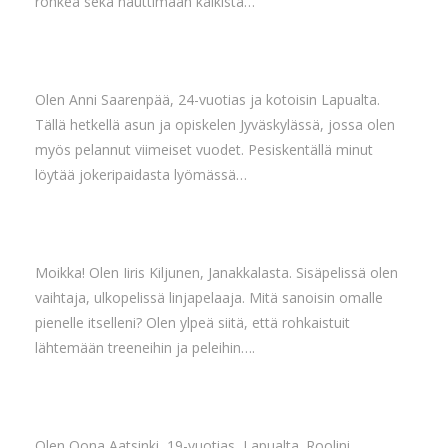
rohkea sekä nauttimaan kaikista…
Olen Anni Saarenpää, 24-vuotias ja kotoisin Lapualta.
Tällä hetkellä asun ja opiskelen Jyväskylässä, jossa olen
myös pelannut viimeiset vuodet. Pesiskentällä minut
löytää jokeripaidasta lyömässä…
Moikka! Olen Iiris Kiljunen, Janakkalasta. Sisäpelissä olen
vaihtaja, ulkopelissä linjapelaaja. Mitä sanoisin omalle
pienelle itselleni? Olen ylpeä siitä, että rohkaistuit
lähtemään treeneihin ja peleihin….
Olen Oona Aatsinki, 19-vuotias, Lapualta. Roolini