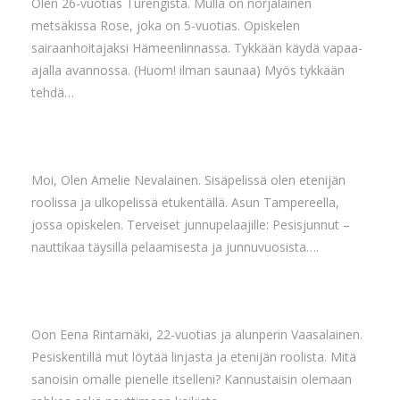
Olen 26-vuotias Turengista. Mulla on norjalainen
metsäkissa Rose, joka on 5-vuotias. Opiskelen
sairaanhoitajaksi Hämeenlinnassa. Tykkään käydä vapaa-
ajalla avannossa. (Huom! ilman saunaa) Myös tykkään
tehdä…
Moi, Olen Amelie Nevalainen. Sisäpelissä olen etenijän
roolissa ja ulkopelissä etukentällä. Asun Tampereella,
jossa opiskelen. Terveiset junnupelaajille: Pesisjunnut –
nauttikaa täysillä pelaamisesta ja junnuvuosista….
Oon Eena Rintamäki, 22-vuotias ja alunperin Vaasalainen.
Pesiskentillä mut löytää linjasta ja etenijän roolista. Mitä
sanoisin omalle pienelle itselleni? Kannustaisin olemaan