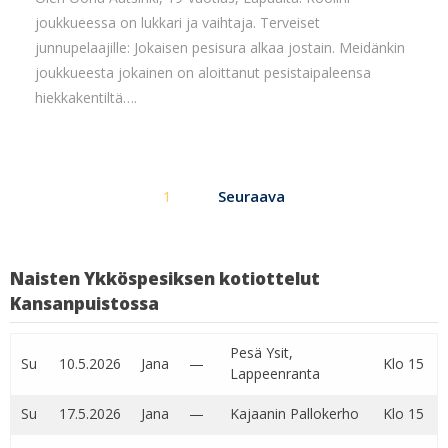
joukkueessa on lukkari ja vaihtaja. Terveiset
junnupelaajille: Jokaisen pesisura alkaa jostain. Meidänkin
joukkueesta jokainen on aloittanut pesistaipaleensa
hiekkakentiltä….
Artikkelien
1
Seuraava
sivutus
Naisten Ykköspesiksen kotiottelut
Kansanpuistossa
Pesä Ysit,
Su
10.5.2026
Jana
—
Klo 15
Lappeenranta
Su
17.5.2026
Jana
—
Kajaanin Pallokerho
Klo 15