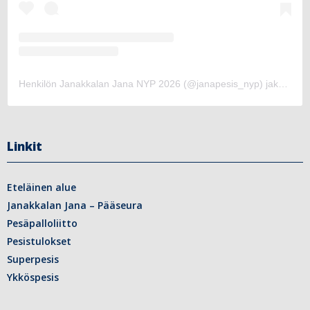
Henkilön Janakkalan Jana NYP 2026 (@janapesis_nyp) jakama julkaisu
Linkit
Eteläinen alue
Janakkalan Jana – Pääseura
Pesäpalloliitto
Pesistulokset
Superpesis
Ykköspesis