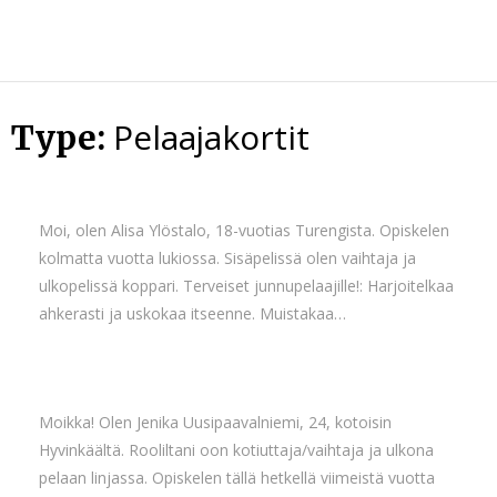
Skip
to
content
Pelaajakortit
Type:
Moi, olen Alisa Ylöstalo, 18-vuotias Turengista. Opiskelen
kolmatta vuotta lukiossa. Sisäpelissä olen vaihtaja ja
ulkopelissä koppari. Terveiset junnupelaajille!: Harjoitelkaa
ahkerasti ja uskokaa itseenne. Muistakaa…
Moikka! Olen Jenika Uusipaavalniemi, 24, kotoisin
Hyvinkäältä. Rooliltani oon kotiuttaja/vaihtaja ja ulkona
pelaan linjassa. Opiskelen tällä hetkellä viimeistä vuotta