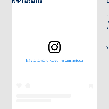
NYP Instasssa
L
E
J
P
P
S
Y
Näytä tämä julkaisu Instagramissa