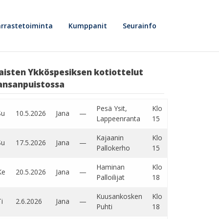
rrastetoiminta
Kumppanit
Seurainfo
aisten Ykköspesiksen kotiottelut
ansanpuistossa
Pesä Ysit,
Klo
Su
10.5.2026
Jana
—
Lappeenranta
15
Kajaanin
Klo
Su
17.5.2026
Jana
—
Pallokerho
15
Haminan
Klo
Ke
20.5.2026
Jana
—
Palloilijat
18
Kuusankosken
Klo
i
2.6.2026
Jana
—
Puhti
18