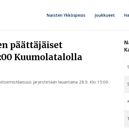
Naisten Ykköspesis
Joukkueet
Ha
N
n päättäjäiset
K
5:00 Kuumolatalolla
itsemistilaisuus järjestetään lauantaina 28.9. Klo 15:00
T