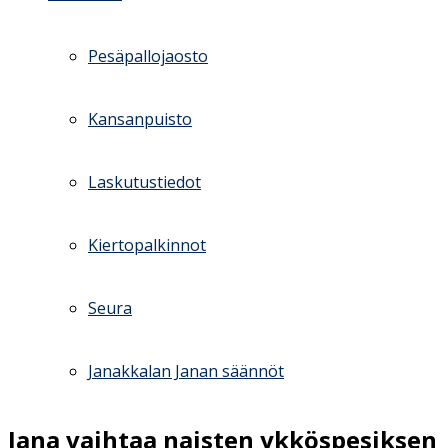
Pesäpallojaosto
Kansanpuisto
Laskutustiedot
Kiertopalkinnot
Seura
Janakkalan Janan säännöt
Jana vaihtaa naisten ykköspesiksen