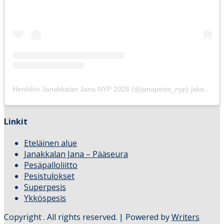
Henkilön Janakkalan Jana NYP 2026 (@janapesis_nyp) jakama julkaisu
Linkit
Eteläinen alue
Janakkalan Jana – Pääseura
Pesäpalloliitto
Pesistulokset
Superpesis
Ykköspesis
Copyright
. All rights reserved.
| Powered by
Writers