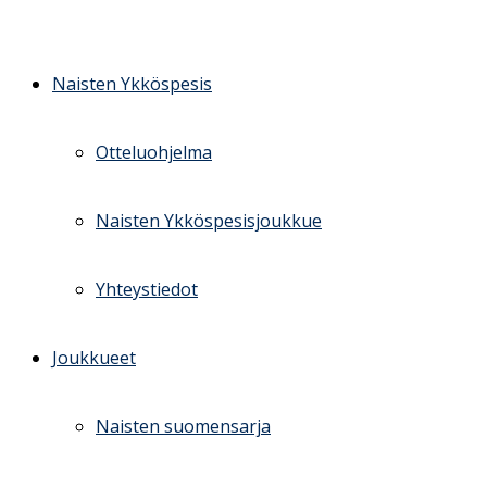
Skip
to
content
Naisten Ykköspesis
Otteluohjelma
Naisten Ykköspesisjoukkue
Yhteystiedot
Joukkueet
Naisten suomensarja