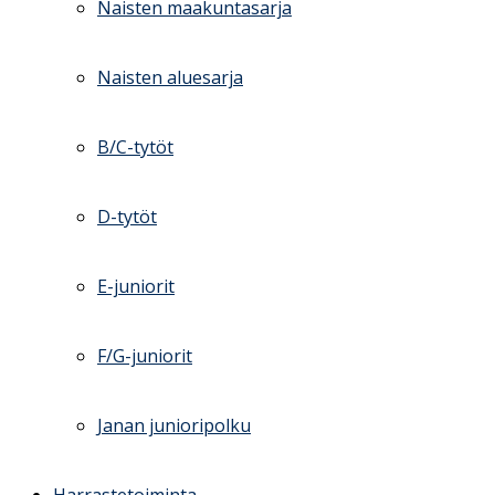
Naisten maakuntasarja
Naisten aluesarja
B/C-tytöt
D-tytöt
E-juniorit
F/G-juniorit
Janan junioripolku