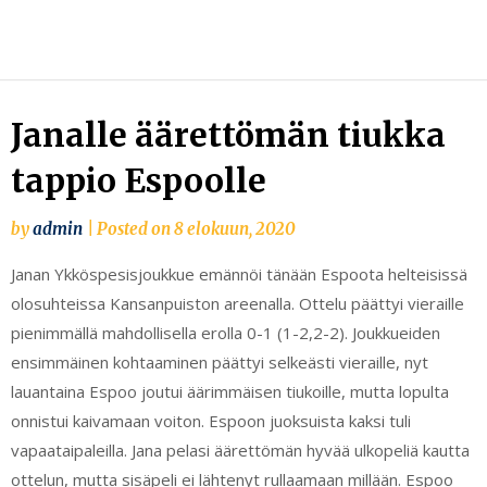
Skip
to
content
Janalle äärettömän tiukka
tappio Espoolle
by
admin
|
Posted on
8 elokuun, 2020
Janan Ykköspesisjoukkue emännöi tänään Espoota helteisissä
olosuhteissa Kansanpuiston areenalla. Ottelu päättyi vieraille
pienimmällä mahdollisella erolla 0-1 (1-2,2-2). Joukkueiden
ensimmäinen kohtaaminen päättyi selkeästi vieraille, nyt
lauantaina Espoo joutui äärimmäisen tiukoille, mutta lopulta
onnistui kaivamaan voiton. Espoon juoksuista kaksi tuli
vapaataipaleilla. Jana pelasi äärettömän hyvää ulkopeliä kautta
ottelun, mutta sisäpeli ei lähtenyt rullaamaan millään. Espoo