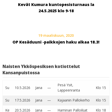
Kevät Kumura kuntopesisturnaus la
24.5.2025 klo 9-18
19 maaliskuun, 2020
OP Kesäduuni -paikkojen haku alkaa 18.3!
Naisten Ykköspesiksen kotiottelut
Kansanpuistossa
Pesä Ysit,
Su
10.5.2026
Jana
—
Klo 15
Lappeenranta
Su
17.5.2026
Jana
—
Kajaanin Pallokerho
Klo 15
Ke
20.5.2026
Jana
—
Haminan Palloilijat
Klo 18