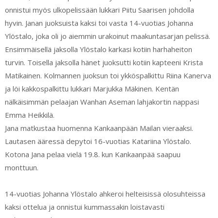
onnistui myös ulkopelissään lukkari Piitu Saarisen johdolla
hyvin. Janan juoksuista kaksi toi vasta 14-vuotias Johanna
Ylöstalo, joka oli jo aiemmin urakoinut maakuntasarjan pelissä.
Ensimmäisellä jaksolla Ylöstalo karkasi kotiin harhaheiton
turvin. Toisella jaksolla hänet juoksutti kotiin kapteeni Krista
Matikainen. Kolmannen juoksun toi ykköspalkittu Riina Kanerva
ja löi kakkospalkittu lukkari Marjukka Mäkinen. Kentän
nälkäisimmän pelaajan Wanhan Aseman lahjakortin nappasi
Emma Heikkilä.
Jana matkustaa huomenna Kankaanpään Mailan vieraaksi.
Lautasen ääressä depytoi 16-vuotias Katariina Ylöstalo.
Kotona Jana pelaa vielä 19.8. kun Kankaanpää saapuu
monttuun.
14-vuotias Johanna Ylöstalo ahkeroi helteisissä olosuhteissa
kaksi ottelua ja onnistui kummassakin loistavasti