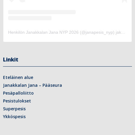
Henkilön Janakkalan Jana NYP 2026 (@janapesis_nyp) jakama julkaisu
Linkit
Eteläinen alue
Janakkalan Jana – Pääseura
Pesäpalloliitto
Pesistulokset
Superpesis
Ykköspesis