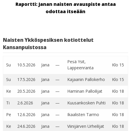
Raportti: Janan naisten avauspiste antaa
odottaa itseään
Naisten Ykköspesiksen kotiottelut
Kansanpuistossa
Pesä Ysit,
Su
10.5.2026
Jana
—
Klo 15
Lappeenranta
Su
17.5.2026
Jana
—
Kajaanin Pallokerho
Klo 15
Ke
20.5.2026
Jana
—
Haminan Palloilijat
Klo 18
Ti
2.6.2026
Jana
—
Kuusankosken Puhti
Klo 18
Pe
12.6.2026
Jana
—
Ikaalisten Tarmo
Klo 18
Ke
24.6.2026
Jana
—
Viinijärven Urheilijat
Klo 18