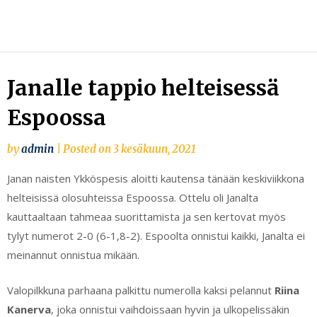
Skip
to
content
Janalle tappio helteisessä
Espoossa
by
admin
|
Posted on
3 kesäkuun, 2021
Janan naisten Ykköspesis aloitti kautensa tänään keskiviikkona
helteisissä olosuhteissa Espoossa. Ottelu oli Janalta
kauttaaltaan tahmeaa suorittamista ja sen kertovat myös
tylyt numerot 2-0 (6-1,8-2). Espoolta onnistui kaikki, Janalta ei
meinannut onnistua mikään.
Valopilkkuna parhaana palkittu numerolla kaksi pelannut
Riina
Kanerva
, joka onnistui vaihdoissaan hyvin ja ulkopelissäkin