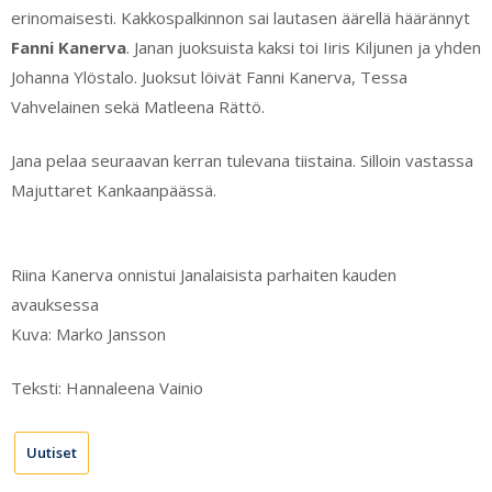
erinomaisesti. Kakkospalkinnon sai lautasen äärellä häärännyt
Fanni Kanerva
. Janan juoksuista kaksi toi Iiris Kiljunen ja yhden
Johanna Ylöstalo. Juoksut löivät Fanni Kanerva, Tessa
Vahvelainen sekä Matleena Rättö.
Jana pelaa seuraavan kerran tulevana tiistaina. Silloin vastassa
Majuttaret Kankaanpäässä.
Riina Kanerva onnistui Janalaisista parhaiten kauden
avauksessa
Kuva: Marko Jansson
Teksti: Hannaleena Vainio
Uutiset