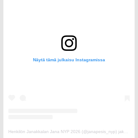
Näytä tämä julkaisu Instagramissa
Henkilön Janakkalan Jana NYP 2026 (@janapesis_nyp) jakama julkaisu