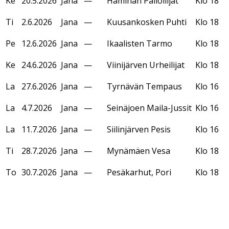
Ke
20.5.2026
Jana
—
Haminan Palloilijat
Klo 18
Ti
2.6.2026
Jana
—
Kuusankosken Puhti
Klo 18
Pe
12.6.2026
Jana
—
Ikaalisten Tarmo
Klo 18
Ke
24.6.2026
Jana
—
Viinijärven Urheilijat
Klo 18
La
27.6.2026
Jana
—
Tyrnävän Tempaus
Klo 16
La
4.7.2026
Jana
—
Seinäjoen Maila-Jussit
Klo 16
La
11.7.2026
Jana
—
Siilinjärven Pesis
Klo 16
Ti
28.7.2026
Jana
—
Mynämäen Vesa
Klo 18
To
30.7.2026
Jana
—
Pesäkarhut, Pori
Klo 18