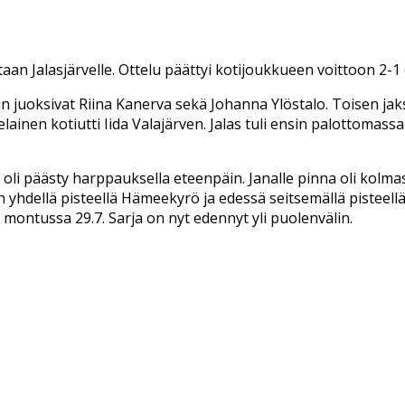
n Jalasjärvelle. Ottelu päättyi kotijoukkueen voittoon 2-1 (1
n juoksivat Riina Kanerva sekä Johanna Ylöstalo. Toisen jaks
lainen kotiutti Iida Valajärven. Jalas tuli ensin palottomass
oli päästy harppauksella eteenpäin. Janalle pinna oli kolmas.
 on yhdellä pisteellä Hämeekyrö ja edessä seitsemällä pistee
a montussa 29.7. Sarja on nyt edennyt yli puolenvälin.