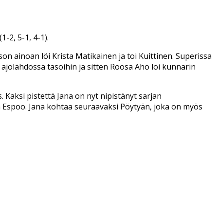
-2, 5-1, 4-1).
on ainoan löi Krista Matikainen ja toi Kuittinen. Superissa
a ajolähdössä tasoihin ja sitten Roosa Aho löi kunnarin
 Kaksi pistettä Jana on nyt nipistänyt sarjan
llä Espoo. Jana kohtaa seuraavaksi Pöytyän, joka on myös