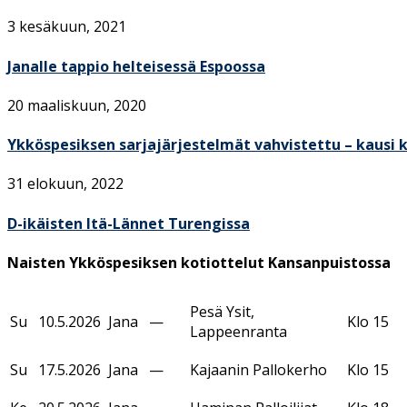
3 kesäkuun, 2021
Janalle tappio helteisessä Espoossa
20 maaliskuun, 2020
Ykköspesiksen sarjajärjestelmät vahvistettu – kausi 
31 elokuun, 2022
D-ikäisten Itä-Lännet Turengissa
Naisten Ykköspesiksen kotiottelut Kansanpuistossa
Pesä Ysit,
Su
10.5.2026
Jana
—
Klo 15
Lappeenranta
Su
17.5.2026
Jana
—
Kajaanin Pallokerho
Klo 15