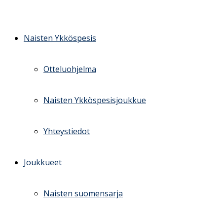
Skip
to
content
Naisten Ykköspesis
Otteluohjelma
Naisten Ykköspesisjoukkue
Yhteystiedot
Joukkueet
Naisten suomensarja