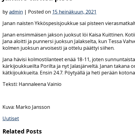
by
admin
|
Posted on
15 heinäkuun, 2021
Janan naisten Ykköspesisjoukkue sai pisteen vierasmatkaltaa
Janan ensimmäisen jakson juoksut löi Kaisa Kuittinen. Kotii
Jana aloitti ja punnersi juoksun Jalakselta, kun Tessa Vahve
kolmen juoksun arvoisesti ja ottelu päättyi siihen.
Jana hävisi kolmostilanteet enää 18-11, joten sunnuntaista 
kärkijoukkueilta Porilta ja nyt Jalasjärveltä. Janan takana
kätkijoukkueita. Ensin 24.7. Pöytyällä ja heti perään koton
Teksti: Hannaleena Vainio
Kuva: Marko Jansson
Uutiset
Related Posts