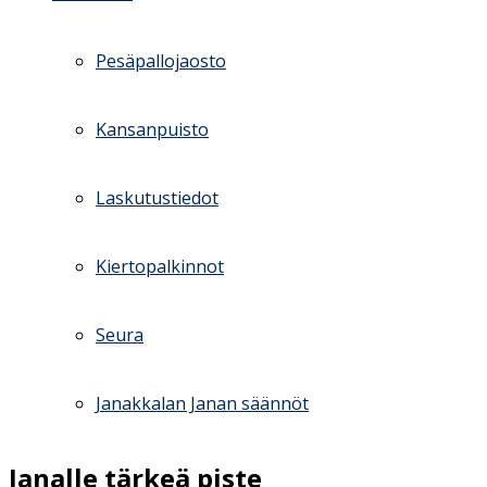
Pesäpallojaosto
Kansanpuisto
Laskutustiedot
Kiertopalkinnot
Seura
Janakkalan Janan säännöt
Janalle tärkeä piste