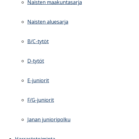
Naisten maakuntasarja
Naisten aluesarja
B/C-tytöt
D-tytöt
E-juniorit
F/G-juniorit
Janan junioripolku