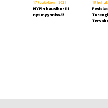
17 toukokuun, 2021
19 huhti
NYPin kausikortit
Pesisko
nyt myynnissä!
Turengi
Tervako