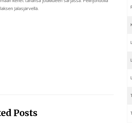
tamaan kenet tahansa joukkueen sarjassa. Pelinjohdolla
aksen Jalasjärvellä.
T
ted Posts