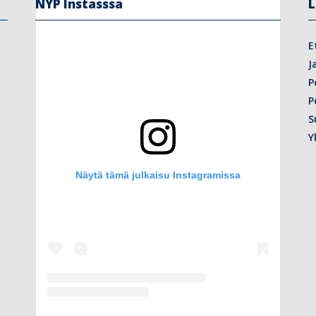
NYP Instasssa
L
E
J
P
P
S
Y
Näytä tämä julkaisu Instagramissa