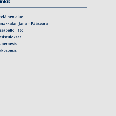
inkit
teläinen alue
anakkalan Jana – Pääseura
esäpalloliitto
esistulokset
uperpesis
kköspesis