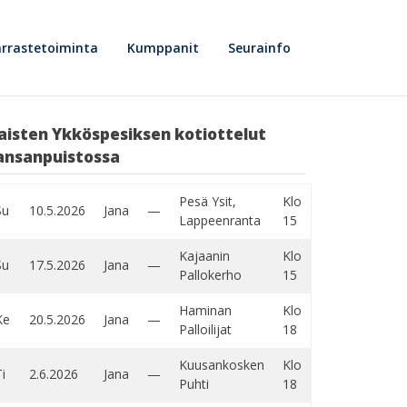
rrastetoiminta
Kumppanit
Seurainfo
aisten Ykköspesiksen kotiottelut
ansanpuistossa
Pesä Ysit,
Klo
Su
10.5.2026
Jana
—
Lappeenranta
15
Kajaanin
Klo
Su
17.5.2026
Jana
—
Pallokerho
15
Haminan
Klo
Ke
20.5.2026
Jana
—
Palloilijat
18
Kuusankosken
Klo
i
2.6.2026
Jana
—
Puhti
18