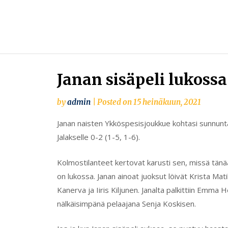
Skip
to
content
Janan sisäpeli lukossa
by
admin
|
Posted on
15 heinäkuun, 2021
Janan naisten Ykköspesisjoukkue kohtasi sunnunt
Jalakselle 0-2 (1-5, 1-6).
Kolmostilanteet kertovat karusti sen, missä tänään
on lukossa. Janan ainoat juoksut löivät Krista Mat
Kanerva ja Iiris Kiljunen. Janalta palkittiin Emma 
nälkäisimpänä pelaajana Senja Koskisen.