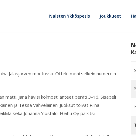
Naisten Ykköspesis
Joukkueet
Ha
N
K
aina Jalasjärven montussa. Ottelu meni selkein numeroin
 mätti. Jana hävisi kolmostilanteet peräti 3-16. Sisäpeli
ikainen ja Tessa Vahvelainen. Juoksut toivat Riina
Heikkilä sekä Johanna Ylöstalo. Heihu Oy palkitsi
T