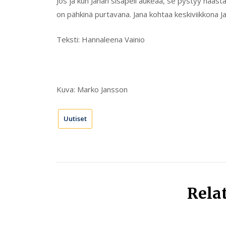
Jos ja kun Janan sisäpeli aukeaa, se pystyy haas
on pähkinä purtavana. Jana kohtaa keskiviikkona Jal
Teksti: Hannaleena Vainio
Kuva: Marko Jansson
Uutiset
Rela