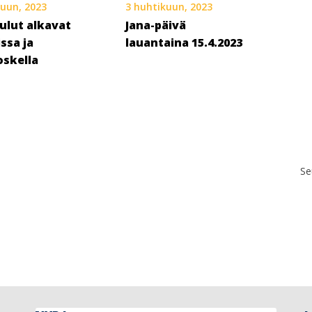
kuun, 2023
3 huhtikuun, 2023
ulut alkavat
Jana-päivä
ssa ja
lauantaina 15.4.2023
skella
Se