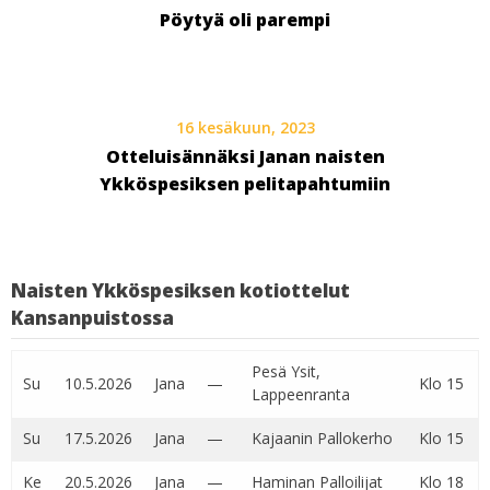
Pöytyä oli parempi
16 kesäkuun, 2023
Otteluisännäksi Janan naisten
Ykköspesiksen pelitapahtumiin
Naisten Ykköspesiksen kotiottelut
Kansanpuistossa
Pesä Ysit,
Su
10.5.2026
Jana
—
Klo 15
Lappeenranta
Su
17.5.2026
Jana
—
Kajaanin Pallokerho
Klo 15
Ke
20.5.2026
Jana
—
Haminan Palloilijat
Klo 18