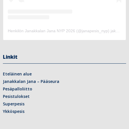
Henkilön Janakkalan Jana NYP 2026 (@janapesis_nyp) jakama julkaisu
Linkit
Eteläinen alue
Janakkalan Jana – Pääseura
Pesäpalloliitto
Pesistulokset
Superpesis
Ykköspesis