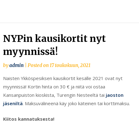
Skip
to
content
NYPin kausikortit nyt
myynnissä!
by
admin
|
Posted on
17 toukokuun, 2021
Naisten Ykköspesiksen kausikortit kesälle 2021 ovat nyt
myynnissä! Kortin hinta on 30 € ja niitä voi ostaa
Kansanpuiston kioskista, Turengin Nesteeltä tai
jaoston
jäseniltä
. Maksuvälineenä käy joko käteinen tai korttimaksu.
Kiitos kannatuksesta!