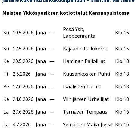
Naisten Ykköspesiksen kotiottelut Kansanpuistossa
Pesä Ysit,
Su
10.5.2026
Jana
—
Klo 15
Lappeenranta
Su
17.5.2026
Jana
—
Kajaanin Pallokerho
Klo 15
Ke
20.5.2026
Jana
—
Haminan Palloilijat
Klo 18
Ti
2.6.2026
Jana
—
Kuusankosken Puhti
Klo 18
Pe
12.6.2026
Jana
—
Ikaalisten Tarmo
Klo 18
Ke
24.6.2026
Jana
—
Viinijärven Urheilijat
Klo 18
La
27.6.2026
Jana
—
Tyrnävän Tempaus
Klo 16
La
4.7.2026
Jana
—
Seinäjoen Maila-Jussit
Klo 16