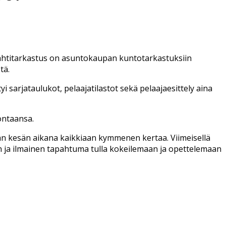
Tähtitarkastus on asuntokaupan kuntotarkastuksiin
tä.
yi sarjataulukot, pelaajatilastot sekä pelaajaesittely aina
jontaansa.
aan kesän aikana kaikkiaan kymmenen kertaa. Viimeisellä
n ja ilmainen tapahtuma tulla kokeilemaan ja opettelemaan