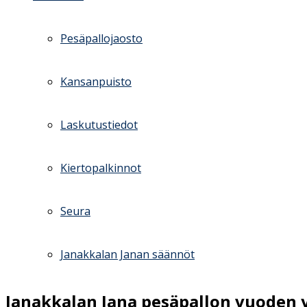
Pesäpallojaosto
Kansanpuisto
Laskutustiedot
Kiertopalkinnot
Seura
Janakkalan Janan säännöt
Janakkalan Jana pesäpallon vuoden 