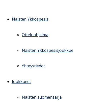
Skip
to
content
Naisten Ykköspesis
Otteluohjelma
Naisten Ykköspesisjoukkue
Yhteystiedot
Joukkueet
Naisten suomensarja