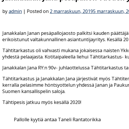
by
admin
|
Posted on
2 marraskuun, 2019
5 marraskuun, 2
Janakkalan Janan pesäpallojaosto palkitsi kauden päättäj
erikoistunut valtakunnallinen asiantuntijayritys. Kesällä 20
Tähtitarkastus oli vahvasti mukana jokaisessa naisten Ykkösp
yhdestä pelaajasta. Kotitaipaleella liehui Tähtitarkastus- k
Janakkalan Jana RY:n 90v- juhlaottelussa Tähtitarkastus tar
Tähtitarkastus ja Janakkalan Jana järjestivät myös Tähti
kerralla pelasimme höntsyottelun yhdessä Janan ja Paukun 
Suomen kansallispelin saloja.
Tähtipesis jatkuu myös kesällä 2020!
Pallolle kyytiä antaa Taneli Rantatorikka