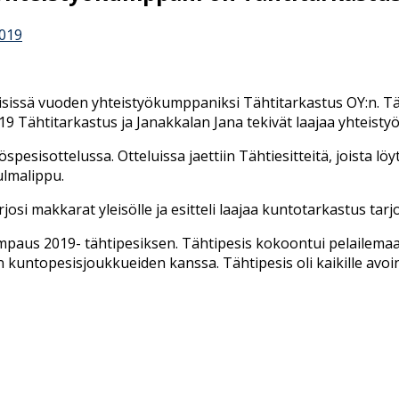
019
äisissä vuoden yhteistyökumppaniksi Tähtitarkastus OY:n. 
19 Tähtitarkastus ja Janakkalan Jana tekivät laajaa yhteistyö
esisottelussa. Otteluissa jaettiin Tähtiesitteitä, joista löyt
ulmalippu.
josi makkarat yleisölle ja esitteli laajaa kuntotarkastus tar
tempaus 2019- tähtipesiksen. Tähtipesis kokoontui pelailem
kuntopesisjoukkueiden kanssa. Tähtipesis oli kaikille avoi