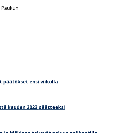
a Paukun
 päätökset ensi viikolla
stä kauden 2023 päätteeksi
 ja Mäkinen tekevät paluun pelikentille.