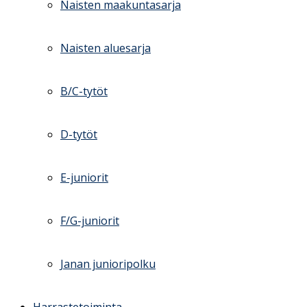
Naisten maakuntasarja
Naisten aluesarja
B/C-tytöt
D-tytöt
E-juniorit
F/G-juniorit
Janan junioripolku