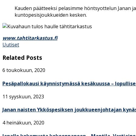
Kauden päätteeksi pelasimme höntsyottelun Janan j
kuntopesisjoukkueiden kesken.
www.tahtitarkastus.fi
Uutiset
Related Posts
6 toukokuun, 2020
Pesäpallokausi käynnistymässä kesäkuussa – lopulliset
11 syyskuun, 2023
Janan naisten Ykköspesiksen joukkueenjohtajan kynä
4 heinäkuun, 2020
Janalle kokemusta kokoonpanoon – Mantila, Vartiainen