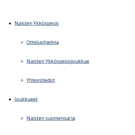
Skip
to
content
Naisten Ykköspesis
Otteluohjelma
Naisten Ykköspesisjoukkue
Yhteystiedot
Joukkueet
Naisten suomensarja