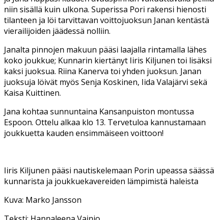
niin sisällä kuin ulkona. Superissa Pori rakensi hienosti
tilanteen ja löi tarvittavan voittojuoksun Janan kentästä
vierailijoiden jäädessä nolliin.
Janalta pinnojen makuun pääsi laajalla rintamalla lähes
koko joukkue; Kunnarin kiertänyt Iiris Kiljunen toi lisäksi
kaksi juoksua. Riina Kanerva toi yhden juoksun. Janan
juoksuja löivät myös Senja Koskinen, Iida Valajärvi sekä
Kaisa Kuittinen.
Jana kohtaa sunnuntaina Kansanpuiston montussa
Espoon. Ottelu alkaa klo 13. Tervetuloa kannustamaan
joukkuetta kauden ensimmäiseen voittoon!
Iiris Kiljunen pääsi nautiskelemaan Porin upeassa säässä
kunnarista ja joukkuekavereiden lämpimistä haleista
Kuva: Marko Jansson
Teksti: Hannaleena Vainio