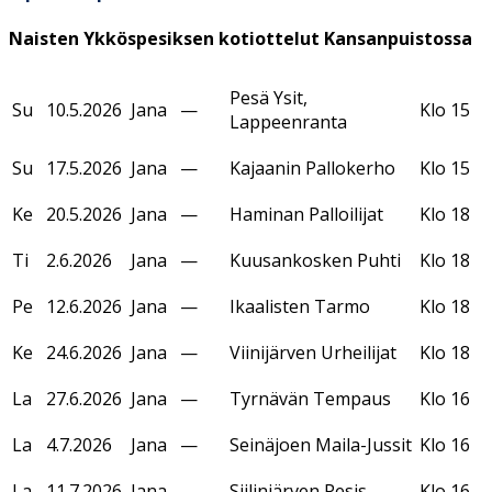
Naisten Ykköspesiksen kotiottelut Kansanpuistossa
Pesä Ysit,
Su
10.5.2026
Jana
—
Klo 15
Lappeenranta
Su
17.5.2026
Jana
—
Kajaanin Pallokerho
Klo 15
Ke
20.5.2026
Jana
—
Haminan Palloilijat
Klo 18
Ti
2.6.2026
Jana
—
Kuusankosken Puhti
Klo 18
Pe
12.6.2026
Jana
—
Ikaalisten Tarmo
Klo 18
Ke
24.6.2026
Jana
—
Viinijärven Urheilijat
Klo 18
La
27.6.2026
Jana
—
Tyrnävän Tempaus
Klo 16
La
4.7.2026
Jana
—
Seinäjoen Maila-Jussit
Klo 16
La
11.7.2026
Jana
—
Siilinjärven Pesis
Klo 16