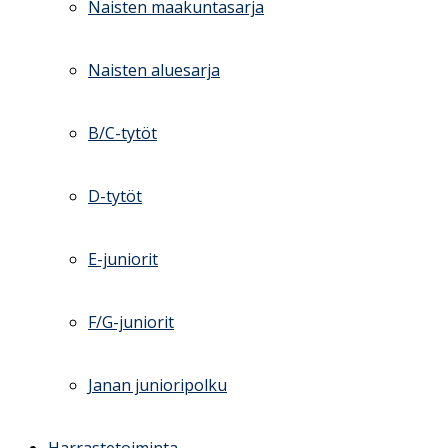
Naisten maakuntasarja
Naisten aluesarja
B/C-tytöt
D-tytöt
E-juniorit
F/G-juniorit
Janan junioripolku