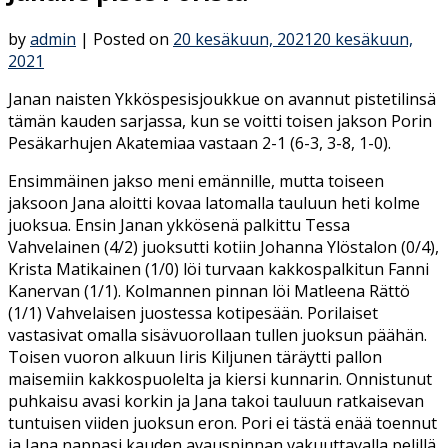
by
admin
|
Posted on
20 kesäkuun, 2021
20 kesäkuun,
2021
Janan naisten Ykköspesisjoukkue on avannut pistetilinsä
tämän kauden sarjassa, kun se voitti toisen jakson Porin
Pesäkarhujen Akatemiaa vastaan 2-1 (6-3, 3-8, 1-0).
Ensimmäinen jakso meni emännille, mutta toiseen
jaksoon Jana aloitti kovaa latomalla tauluun heti kolme
juoksua. Ensin Janan ykkösenä palkittu Tessa
Vahvelainen (4/2) juoksutti kotiin Johanna Ylöstalon (0/4),
Krista Matikainen (1/0) löi turvaan kakkospalkitun Fanni
Kanervan (1/1). Kolmannen pinnan löi Matleena Rättö
(1/1) Vahvelaisen juostessa kotipesään. Porilaiset
vastasivat omalla sisävuorollaan tullen juoksun päähän.
Toisen vuoron alkuun Iiris Kiljunen täräytti pallon
maisemiin kakkospuolelta ja kiersi kunnarin. Onnistunut
puhkaisu avasi korkin ja Jana takoi tauluun ratkaisevan
tuntuisen viiden juoksun eron. Pori ei tästä enää toennut
ja Jana nappasi kauden avauspinnan vakuuttavalla pelillä