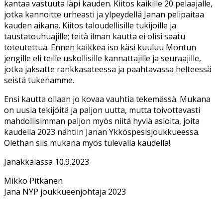
kantaa vastuuta läpi kauden. Kiitos kaikille 20 pelaajalle,
jotka kannoitte urheasti ja ylpeydellä Janan pelipaitaa
kauden aikana. Kiitos taloudellisille tukijoille ja
taustatouhuajille; teitä ilman kautta ei olisi saatu
toteutettua. Ennen kaikkea iso käsi kuuluu Montun
jengille eli teille uskollisille kannattajille ja seuraajille,
jotka jaksatte rankkasateessa ja paahtavassa helteessä
seistä tukenamme.
Ensi kautta ollaan jo kovaa vauhtia tekemässä. Mukana
on uusia tekijöitä ja paljon uutta, mutta toivottavasti
mahdollisimman paljon myös niitä hyviä asioita, joita
kaudella 2023 nähtiin Janan Ykköspesisjoukkueessa.
Olethan siis mukana myös tulevalla kaudella!
Janakkalassa 10.9.2023
Mikko Pitkänen
Jana NYP joukkueenjohtaja 2023