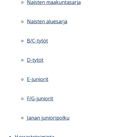
Naisten maakuntasarja
Naisten aluesarja
B/C-tytöt
D-tytöt
E-juniorit
F/G-juniorit
Janan junioripolku