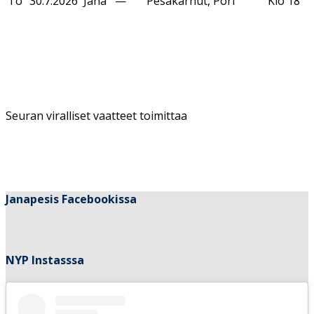
To
30.7.2026
Jana
—
Pesäkarhut, Pori
Klo 18
Seuran viralliset vaatteet toimittaa
Janapesis Facebookissa
NYP Instasssa