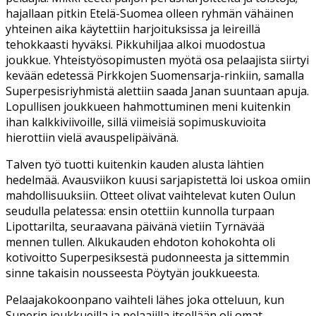
hajallaan pitkin Etelä-Suomea olleen ryhmän vähäinen
yhteinen aika käytettiin harjoituksissa ja leireillä
tehokkaasti hyväksi. Pikkuhiljaa alkoi muodostua
joukkue. Yhteistyösopimusten myötä osa pelaajista siirtyi
kevään edetessä Pirkkojen Suomensarja-rinkiin, samalla
Superpesisriyhmistä alettiin saada Janan suuntaan apuja.
Lopullisen joukkueen hahmottuminen meni kuitenkin
ihan kalkkiviivoille, sillä viimeisiä sopimuskuvioita
hierottiin vielä avauspelipäivänä.
Talven työ tuotti kuitenkin kauden alusta lähtien
hedelmää. Avausviikon kuusi sarjapistettä loi uskoa omiin
mahdollisuuksiin. Otteet olivat vaihtelevat kuten Oulun
seudulla pelatessa: ensin otettiin kunnolla turpaan
Lipottarilta, seuraavana päivänä vietiin Tyrnävää
mennen tullen. Alkukauden ehdoton kohokohta oli
kotivoitto Superpesiksestä pudonneesta ja sittemmin
sinne takaisin nousseesta Pöytyän joukkueesta.
Pelaajakokoonpano vaihteli lähes joka otteluun, kun
Superin joukkueilla ja pelaajilla itsellään oli omat