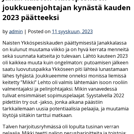
joukkueenjohtajan kynästä kauden
2023 päätteeksi
by
admin
|
Posted on
11 syyskuun, 2023
Naisten Ykköspesiskauden päättymisestä Janakkalassa
on kulunut muutama viikko ja on hyvä kerrata menneitä
sekä suunnata katseita jo tulevaan. Lähtö kauteen 2023
oli kaikkea muuta kuin ongelmaton: putoamisen jälkeen
saatu luovutuspaikka Ykköseen piti lähteä lunastamaan
lähes tyhjästä. Joukkueemme onneksi monissa liemissä
keitetty ”Mikki” Lehto oli valmis lähtemään isoon rooliin
valmentajaksi ja pelinjohtajaksi. Mikin vanavedessä
tulivat ensimmäiset sopimuspelaajat. Syystalvella 2022
pidettiin try out -jakso, jonka aikana päästiin
tarkkailemaan uusia potentiaalisia pelaajia, ja muutamia
löytöjä siitäkin tarttui matkaan.
Talven harjoitusryhmässä oli lopulta tusinan verran
pelaajia. Mikki teetti paljon perusharjoitteita ja toistoja;