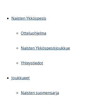
Skip
to
content
Naisten Ykköspesis
Otteluohjelma
Naisten Ykköspesisjoukkue
Yhteystiedot
Joukkueet
Naisten suomensarja