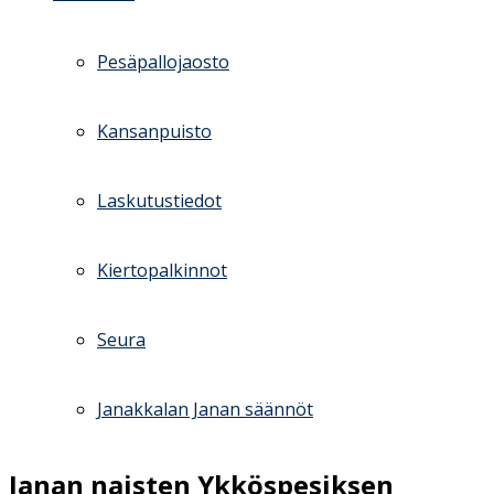
Pesäpallojaosto
Kansanpuisto
Laskutustiedot
Kiertopalkinnot
Seura
Janakkalan Janan säännöt
Janan naisten Ykköspesiksen