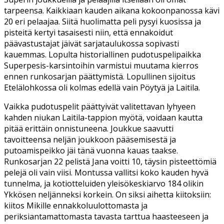
tarpeensa. Kaikkiaan kauden aikana kokoonpanossa kävi
20 eri pelaajaa. Siitä huolimatta peli pysyi kuosissa ja
pisteitä kertyi tasaisesti niin, että ennakoidut
päävastustajat jäivät sarjataulukossa sopivasti
kauemmas. Lopulta historiallinen pudotuspelipaikka
Superpesis-karsintoihin varmistui muutama kierros
ennen runkosarjan päättymistä. Lopullinen sijoitus
Etelälohkossa oli kolmas edellä vain Pöytyä ja Laitila.
Vaikka pudotuspelit päättyivät valitettavan lyhyeen
kahden niukan Laitila-tappion myötä, voidaan kautta
pitää erittäin onnistuneena. Joukkue saavutti
tavoitteensa neljän joukkoon pääsemisestä ja
putoamispeikko jäi tänä vuonna kauas taakse.
Runkosarjan 22 pelistä Jana voitti 10, täysin pisteettömiä
pelejä oli vain viisi. Montussa vallitsi koko kauden hyvä
tunnelma, ja kotiotteluiden yleisökeskiarvo 184 olikin
Ykkösen neljänneksi korkein. On siksi aihetta kiitoksiin:
kiitos Mikille ennakkoluulottomasta ja
periksiantamattomasta tavasta tarttua haasteeseen ja