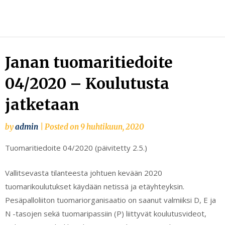
Skip
to
content
Janan tuomaritiedoite
04/2020 – Koulutusta
jatketaan
by
admin
|
Posted on
9 huhtikuun, 2020
Tuomaritiedoite 04/2020 (päivitetty 2.5.)
Vallitsevasta tilanteesta johtuen kevään 2020
tuomarikoulutukset käydään netissä ja etäyhteyksin.
Pesäpalloliiton tuomariorganisaatio on saanut valmiiksi D, E ja
N -tasojen sekä tuomaripassiin (P) liittyvät koulutusvideot,