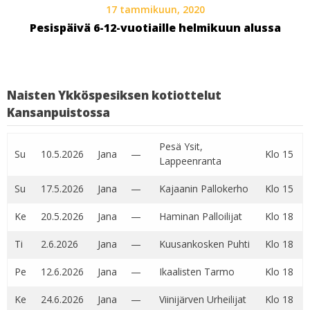
17 tammikuun, 2020
Pesispäivä 6-12-vuotiaille helmikuun alussa
Naisten Ykköspesiksen kotiottelut
Kansanpuistossa
Pesä Ysit,
Su
10.5.2026
Jana
—
Klo 15
Lappeenranta
Su
17.5.2026
Jana
—
Kajaanin Pallokerho
Klo 15
Ke
20.5.2026
Jana
—
Haminan Palloilijat
Klo 18
Ti
2.6.2026
Jana
—
Kuusankosken Puhti
Klo 18
Pe
12.6.2026
Jana
—
Ikaalisten Tarmo
Klo 18
Ke
24.6.2026
Jana
—
Viinijärven Urheilijat
Klo 18