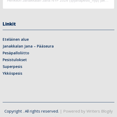
Henkilön Janakkalan Jana NYP 2026 (@janapesis_nyp) jakama julkaisu
Linkit
Eteläinen alue
Janakkalan Jana – Pääseura
Pesäpalloliitto
Pesistulokset
Superpesis
Ykköspesis
Copyright
. All rights reserved.
| Powered by
Writers Blogily