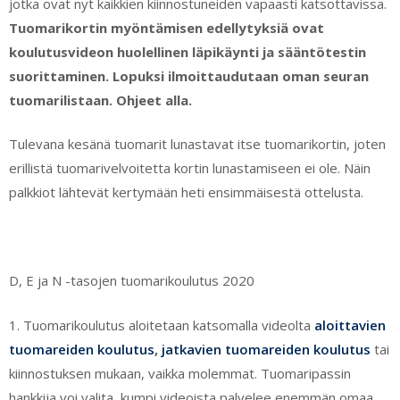
jotka ovat nyt kaikkien kiinnostuneiden vapaasti katsottavissa.
Tuomarikortin myöntämisen edellytyksiä ovat
koulutusvideon huolellinen läpikäynti ja sääntötestin
suorittaminen. Lopuksi ilmoittaudutaan oman seuran
tuomarilistaan. Ohjeet alla.
Tulevana kesänä tuomarit lunastavat itse tuomarikortin, joten
erillistä tuomarivelvoitetta kortin lunastamiseen ei ole. Näin
palkkiot lähtevät kertymään heti ensimmäisestä ottelusta.
D, E ja N -tasojen tuomarikoulutus 2020
1. Tuomarikoulutus aloitetaan katsomalla videolta
aloittavien
tuomareiden koulutus
,
jatkavien tuomareiden koulutus
tai
kiinnostuksen mukaan, vaikka molemmat. Tuomaripassin
hankkija voi valita, kumpi videoista palvelee enemmän omaa