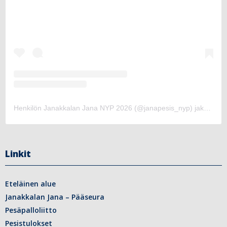
Henkilön Janakkalan Jana NYP 2026 (@janapesis_nyp) jakama julkaisu
Linkit
Eteläinen alue
Janakkalan Jana – Pääseura
Pesäpalloliitto
Pesistulokset