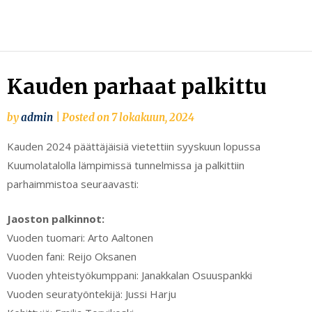
Skip
to
content
Kauden parhaat palkittu
by
admin
|
Posted on
7 lokakuun, 2024
Kauden 2024 päättäjäisiä vietettiin syyskuun lopussa
Kuumolatalolla lämpimissä tunnelmissa ja palkittiin
parhaimmistoa seuraavasti:
Jaoston palkinnot:
Vuoden tuomari: Arto Aaltonen
Vuoden fani: Reijo Oksanen
Vuoden yhteistyökumppani: Janakkalan Osuuspankki
Vuoden seuratyöntekijä: Jussi Harju