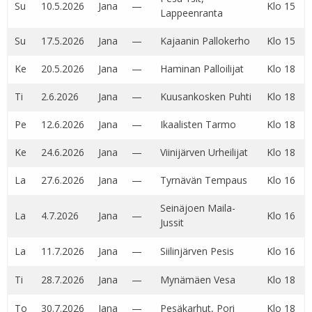
Su
10.5.2026
Jana
—
Klo 15
Lappeenranta
Su
17.5.2026
Jana
—
Kajaanin Pallokerho
Klo 15
Ke
20.5.2026
Jana
—
Haminan Palloilijat
Klo 18
Ti
2.6.2026
Jana
—
Kuusankosken Puhti
Klo 18
Pe
12.6.2026
Jana
—
Ikaalisten Tarmo
Klo 18
Ke
24.6.2026
Jana
—
Viinijärven Urheilijat
Klo 18
La
27.6.2026
Jana
—
Tyrnävän Tempaus
Klo 16
Seinäjoen Maila-
La
4.7.2026
Jana
—
Klo 16
Jussit
La
11.7.2026
Jana
—
Siilinjärven Pesis
Klo 16
Ti
28.7.2026
Jana
—
Mynämäen Vesa
Klo 18
To
30.7.2026
Jana
—
Pesäkarhut, Pori
Klo 18