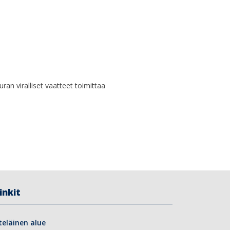
uran viralliset vaatteet toimittaa
inkit
teläinen alue