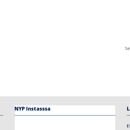
Se
NYP Instasssa
L
E