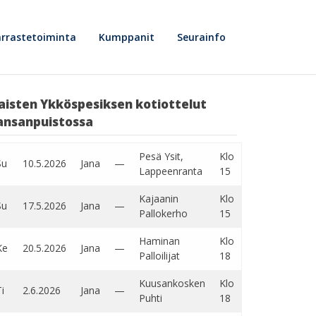
rrastetoiminta
Kumppanit
Seurainfo
aisten Ykköspesiksen kotiottelut
ansanpuistossa
Pesä Ysit,
Klo
Su
10.5.2026
Jana
—
Lappeenranta
15
Kajaanin
Klo
Su
17.5.2026
Jana
—
Pallokerho
15
Haminan
Klo
Ke
20.5.2026
Jana
—
Palloilijat
18
Kuusankosken
Klo
i
2.6.2026
Jana
—
Puhti
18