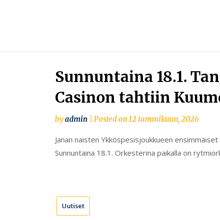
Skip
to
content
Sunnuntaina 18.1. Tan
Casinon tahtiin Kuumo
by
admin
|
Posted on
12 tammikuun, 2026
Janan naisten Ykköspesisjoukkueen ensimmäiset 
Sunnuntaina 18.1. Orkesterina paikalla on rytmior
Uutiset