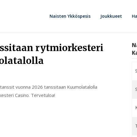
Naisten Ykköspesis
Joukkueet
Ha
N
ssitaan rytmiorkesteri
K
latalolla
tanssit vuonna 2026 tanssitaan Kuumolatalolla
kesteri Casino. Tervetuloa!
T