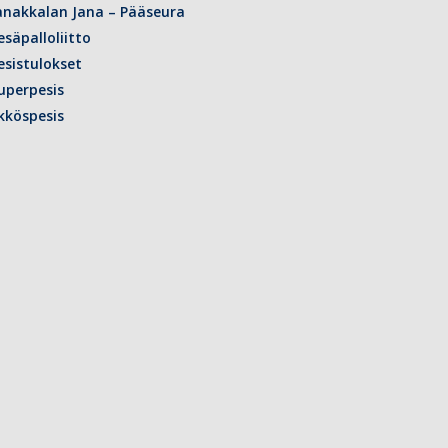
anakkalan Jana – Pääseura
esäpalloliitto
esistulokset
uperpesis
kköspesis