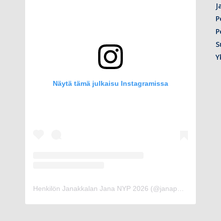
J
P
P
S
Y
Näytä tämä julkaisu Instagramissa
Henkilön Janakkalan Jana NYP 2026 (@janapesis_nyp) jakama julkaisu