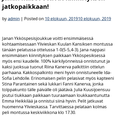
jatkopaikkaan!
by
admin
|
Posted on
10 elokuun, 2019
10 elokuun, 2019
Janan Ykköspesisjoukkue voitti ensimmäisessä
kohtaamisessaan Ylivieskan Kuulan Kansiksen montussa
tänään pelatussa ottelussa 1-0(5-5,4-3). Jana nappasi
ensimmäisen kiinnityksen paikkaan Ykköspesiksessä
myös ensi kaudelle. 100% kärkilyönneissä onnistunut ja
kaksi juoksua tuonut Riina Kanerva palkittiin ottelun
parhaana. Kakkospalkinto meni hyvin onnistuneelle Ida-
Sofia Lehdolle. Erinomaisen pelin pelasivat myös kapteeni
Stina Parantainen sekä lukkari Fanni Kanerva, jonka
tolppakunto tälle päivälle oli jäätävä. Julia Kuusijoensuu
joutui tiukkaan paikkaan tuuraamaan loukkaantunutta
Emma Heikkilää ja onnistui siinä hyvin. Pelit jatkuvat
huomenna Ylivieskassa. Tarvittaessa pelataan kolmas
peli montussa keskiviikkona klo 17.30.