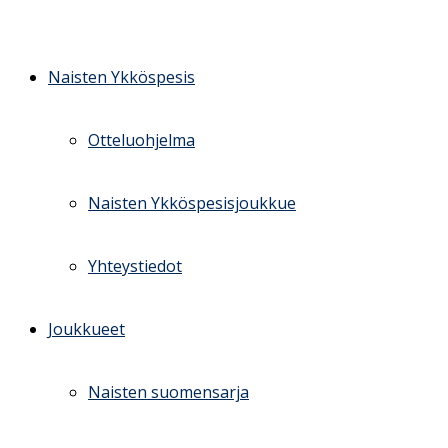
Skip
to
content
Naisten Ykköspesis
Otteluohjelma
Naisten Ykköspesisjoukkue
Yhteystiedot
Joukkueet
Naisten suomensarja