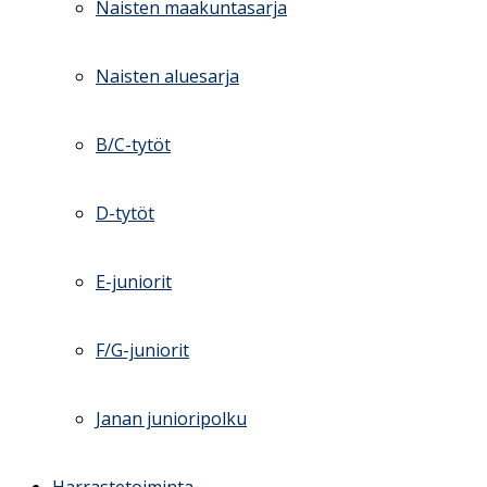
Naisten maakuntasarja
Naisten aluesarja
B/C-tytöt
D-tytöt
E-juniorit
F/G-juniorit
Janan junioripolku