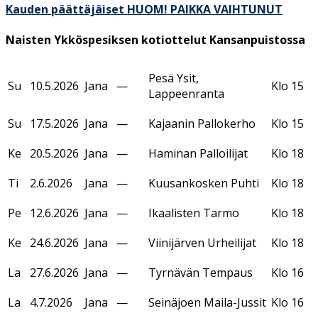
Kauden päättäjäiset HUOM! PAIKKA VAIHTUNUT
Naisten Ykköspesiksen kotiottelut Kansanpuistossa
Pesä Ysit,
Su
10.5.2026
Jana
—
Klo 15
Lappeenranta
Su
17.5.2026
Jana
—
Kajaanin Pallokerho
Klo 15
Ke
20.5.2026
Jana
—
Haminan Palloilijat
Klo 18
Ti
2.6.2026
Jana
—
Kuusankosken Puhti
Klo 18
Pe
12.6.2026
Jana
—
Ikaalisten Tarmo
Klo 18
Ke
24.6.2026
Jana
—
Viinijärven Urheilijat
Klo 18
La
27.6.2026
Jana
—
Tyrnävän Tempaus
Klo 16
La
4.7.2026
Jana
—
Seinäjoen Maila-Jussit
Klo 16