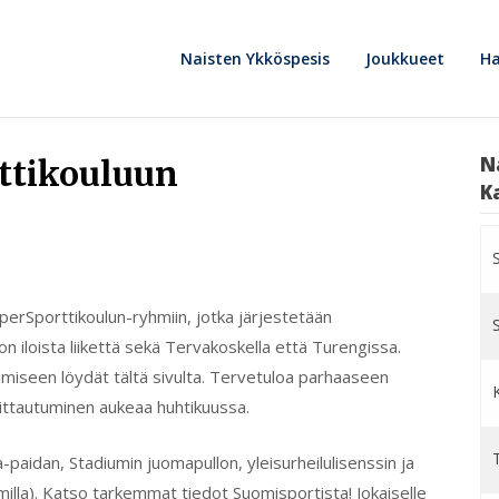
Naisten Ykköspesis
Joukkueet
Ha
N
ttikouluun
K
erSporttikoulun-ryhmiin, jotka järjestetään
on iloista liikettä sekä Tervakoskella että Turengissa.
utumiseen löydät tältä sivulta. Tervetuloa parhaaseen
ittautuminen aukeaa huhtikuussa.
T
a-paidan, Stadiumin juomapullon, yleisurheilulisenssin ja
lla). Katso tarkemmat tiedot Suomisportista! Jokaiselle