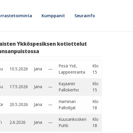
rrastetoiminta
Kumppanit
Seurainfo
aisten Ykköspesiksen kotiottelut
ansanpuistossa
Pesä Ysit,
Klo
Su
10.5.2026
Jana
—
Lappeenranta
15
Kajaanin
Klo
Su
17.5.2026
Jana
—
Pallokerho
15
Haminan
Klo
Ke
20.5.2026
Jana
—
Palloilijat
18
Kuusankosken
Klo
i
2.6.2026
Jana
—
Puhti
18