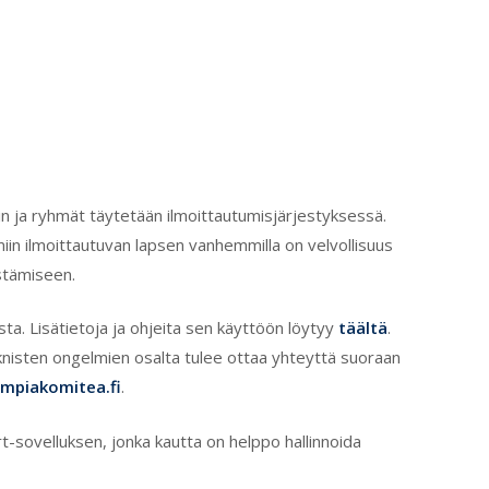
n ja ryhmät täytetään ilmoittautumisjärjestyksessä.
iin ilmoittautuvan lapsen vanhemmilla on velvollisuus
stämiseen.
a. Lisätietoja ja ohjeita sen käyttöön löytyy
täältä
.
knisten ongelmien osalta tulee ottaa yhteyttä suoraan
mpiakomitea.fi
.
sovelluksen, jonka kautta on helppo hallinnoida