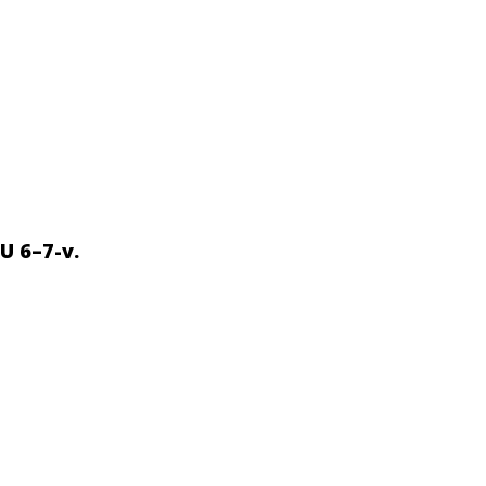
LU
6–7-v.