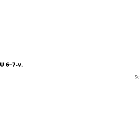
 6–7-v.
Se