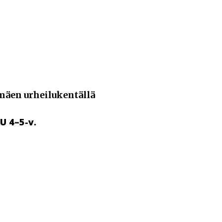
mäen urheilukentällä
 4–5-v.