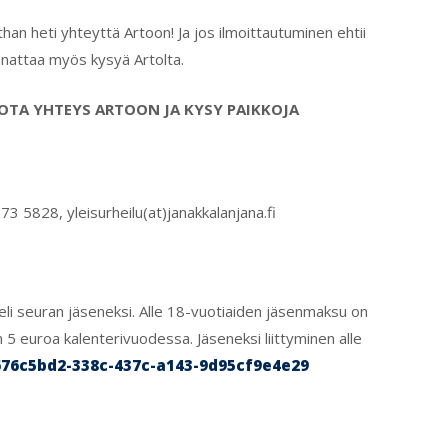
an heti yhteyttä Artoon! Ja jos ilmoittautuminen ehtii
nattaa myös kysyä Artolta.
TA YHTEYS ARTOON JA KYSY PAIKKOJA
73 5828, yleisurheilu(at)janakkalanjana.fi
eli seuran jäseneksi. Alle 18-vuotiaiden jäsenmaksu on
ain 5 euroa kalenterivuodessa. Jäseneksi liittyminen alle
/676c5bd2-338c-437c-a143-9d95cf9e4e29