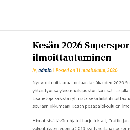
Skip
to
content
Kesän 2026 Superspor
ilmoittautuminen
by
admin
|
Posted on
31 maaliskuun, 2026
Nyt voi ilmoittautua mukaan kesäkauden 2026 Sup
yhteistyössä yleisurheilujaoston kanssa! Tarjolla 
Lisätietoja kaikista ryhmistä sekä linkit ilmoitta
seuraan liikkumaan! Kesän pesäpallokoulujen ilmo
Hinnat sisältävät ohjatut harjoitukset, Craftin Jan
vakuutuksen (vuonna 2013 syntyneillä ja nuoremmi