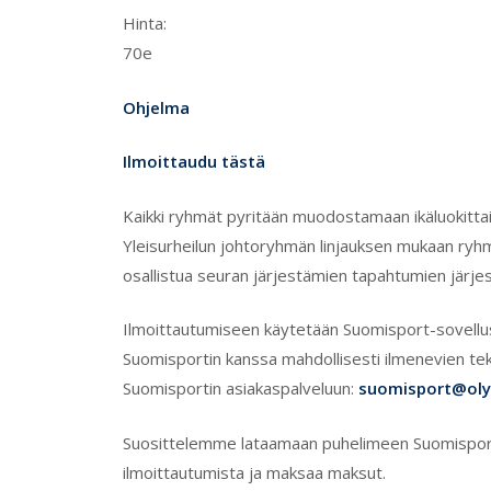
Hinta:
70e
Ohjelma
Ilmoittaudu tästä
Kaikki ryhmät pyritään muodostamaan ikäluokittai
Yleisurheilun johtoryhmän linjauksen mukaan ryhm
osallistua seuran järjestämien tapahtumien järje
Ilmoittautumiseen käytetään Suomisport-sovellust
Suomisportin kanssa mahdollisesti ilmenevien te
Suomisportin asiakaspalveluun:
suomisport@oly
Suosittelemme lataamaan puhelimeen Suomisport-
ilmoittautumista ja maksaa maksut.