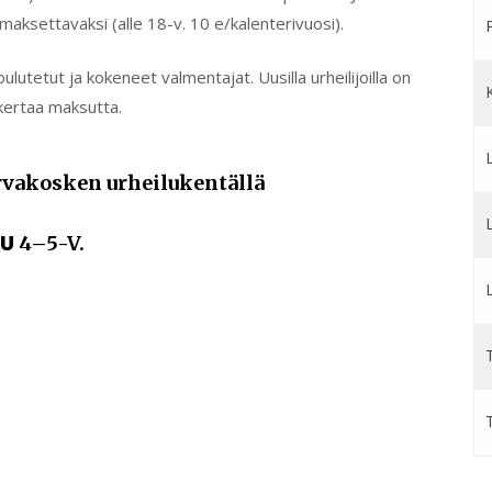
 maksettavaksi (alle 18-v. 10 e/kalenterivuosi).
tetut ja kokeneet valmentajat. Uusilla urheilijoilla on
kertaa maksutta.
rvakosken urheilukentällä
LU
4–5-V.
T