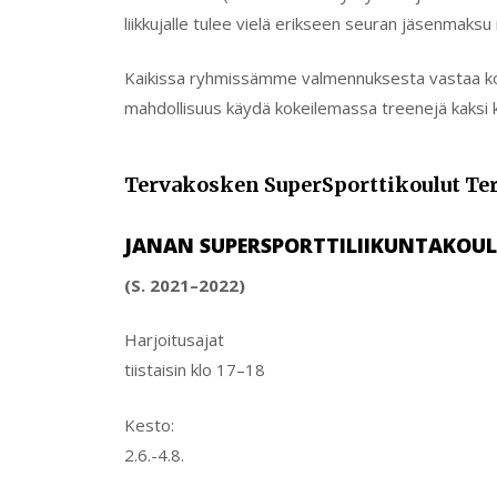
liikkujalle tulee vielä erikseen seuran jäsenmaksu
Kaikissa ryhmissämme valmennuksesta vastaa koulu
mahdollisuus käydä kokeilemassa treenejä kaksi 
Tervakosken SuperSporttikoulut Te
JANAN SUPERSPORTTILIIKUNTAKOU
(S. 2021–2022)
Harjoitusajat
tiistaisin klo 17–18
Kesto:
2.6.-4.8.