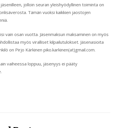
 jäsenilleen, jolloin seuran yleishyödyllinen toiminta on
onlisäverosta. Tämän vuoksi kaikkien jaostojen
niä.
äisi vain osan vuotta. Jäsenmaksun maksaminen on myös
dollistaa myös viralliset kilpailutulokset. Jäsenasioita
ilö on Pirjo Kärkinen piko.karkinen(at)gmail.com.
ain vaiheessa loppuu, jäsenyys ei pääty
.